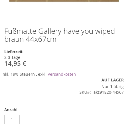
Fußmatte Gallery have you wiped
Zum
Anfang
braun 44x67cm
der
Bildergalerie
Lieferzeit
springen
2-3 Tage
14,95 €
Inkl. 19% Steuern
,
exkl.
Versandkosten
AUF LAGER
Nur
1
übrig
SKU
akz91820-44x67
Anzahl