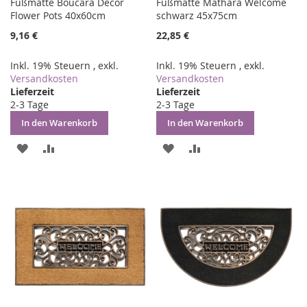
Fußmatte Boucara Decor
Fußmatte Mathara Welcome
Flower Pots 40x60cm
schwarz 45x75cm
9,16 €
22,85 €
Inkl. 19% Steuern
,
exkl.
Inkl. 19% Steuern
,
exkl.
Versandkosten
Versandkosten
Lieferzeit
Lieferzeit
2-3 Tage
2-3 Tage
In den Warenkorb
In den Warenkorb
ZUR
ZUR
ZUR
ZUR
WUNSCHLISTE
VERGLEICHSLISTE
WUNSCHLISTE
VERGLEICHSLISTE
HINZUFÜGEN
HINZUFÜGEN
HINZUFÜGEN
HINZUFÜGEN