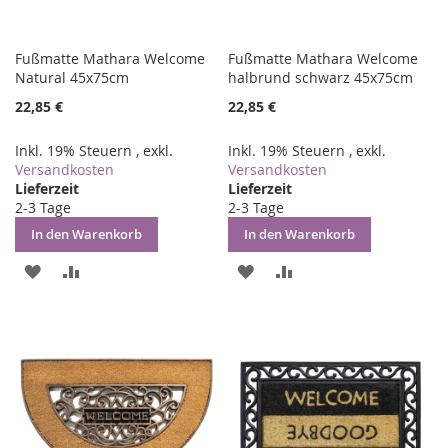
Fußmatte Mathara Welcome
Fußmatte Mathara Welcome
Natural 45x75cm
halbrund schwarz 45x75cm
22,85 €
22,85 €
Inkl. 19% Steuern
,
exkl.
Inkl. 19% Steuern
,
exkl.
Versandkosten
Versandkosten
Lieferzeit
Lieferzeit
2-3 Tage
2-3 Tage
In den Warenkorb
In den Warenkorb
ZUR
ZUR
ZUR
ZUR
WUNSCHLISTE
VERGLEICHSLISTE
WUNSCHLISTE
VERGLEICHSLISTE
HINZUFÜGEN
HINZUFÜGEN
HINZUFÜGEN
HINZUFÜGEN