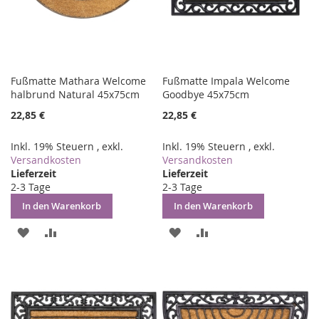
Fußmatte Mathara Welcome
Fußmatte Impala Welcome
halbrund Natural 45x75cm
Goodbye 45x75cm
22,85 €
22,85 €
Inkl. 19% Steuern
,
exkl.
Inkl. 19% Steuern
,
exkl.
Versandkosten
Versandkosten
Lieferzeit
Lieferzeit
2-3 Tage
2-3 Tage
In den Warenkorb
In den Warenkorb
ZUR
ZUR
ZUR
ZUR
WUNSCHLISTE
VERGLEICHSLISTE
WUNSCHLISTE
VERGLEICHSLISTE
HINZUFÜGEN
HINZUFÜGEN
HINZUFÜGEN
HINZUFÜGEN