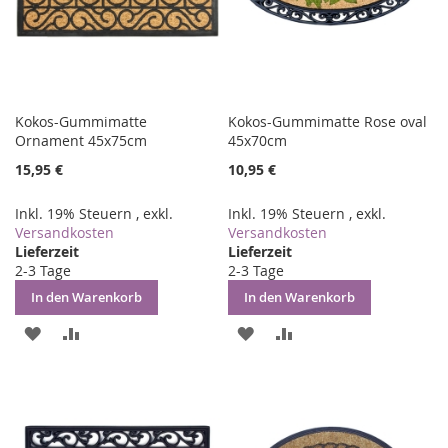
Kokos-Gummimatte
Kokos-Gummimatte Rose oval
Ornament 45x75cm
45x70cm
15,95 €
10,95 €
Inkl. 19% Steuern
,
exkl.
Inkl. 19% Steuern
,
exkl.
Versandkosten
Versandkosten
Lieferzeit
Lieferzeit
2-3 Tage
2-3 Tage
In den Warenkorb
In den Warenkorb
ZUR
ZUR
ZUR
ZUR
WUNSCHLISTE
VERGLEICHSLISTE
WUNSCHLISTE
VERGLEICHSLISTE
HINZUFÜGEN
HINZUFÜGEN
HINZUFÜGEN
HINZUFÜGEN