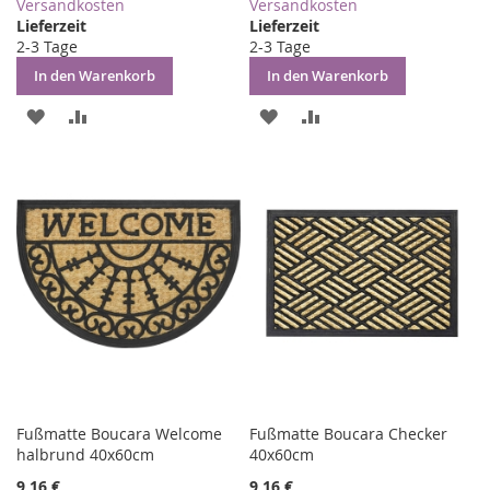
Versandkosten
Versandkosten
Lieferzeit
Lieferzeit
2-3 Tage
2-3 Tage
In den Warenkorb
In den Warenkorb
ZUR
ZUR
ZUR
ZUR
WUNSCHLISTE
VERGLEICHSLISTE
WUNSCHLISTE
VERGLEICHSLISTE
HINZUFÜGEN
HINZUFÜGEN
HINZUFÜGEN
HINZUFÜGEN
Fußmatte Boucara Welcome
Fußmatte Boucara Checker
halbrund 40x60cm
40x60cm
9,16 €
9,16 €