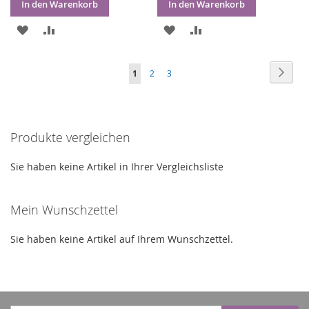
In den Warenkorb
In den Warenkorb
ZUR
ZUR
ZUR
ZUR
WUNSCHLISTE
VERGLEICHSLISTE
WUNSCHLISTE
VERGLEICHSLISTE
Seite
Seite
Weite
Sie
Seite
Seite
1
2
3
HINZUFÜGEN
HINZUFÜGEN
HINZUFÜGEN
HINZUFÜGEN
lesen
gerade
Produkte vergleichen
Seite
Sie haben keine Artikel in Ihrer Vergleichsliste
Mein Wunschzettel
Sie haben keine Artikel auf Ihrem Wunschzettel.