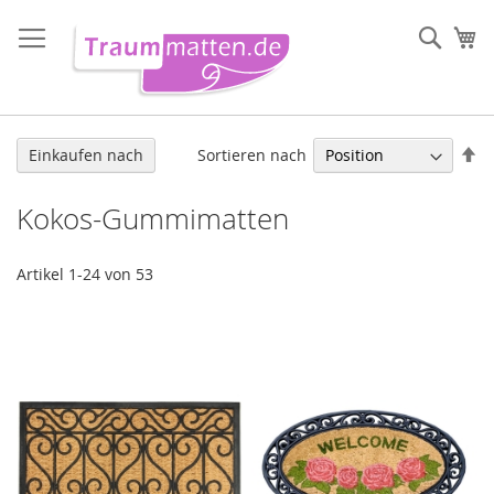
Direkt
zum
Such
Me
Inhalt
In
Sortieren nach
Einkaufen nach
ab
Re
Kokos-Gummimatten
Artikel
1
-
24
von
53