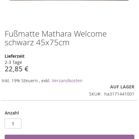
Fußmatte Mathara Welcome
Zum
Anfang
schwarz 45x75cm
der
Bildergalerie
Lieferzeit
springen
2-3 Tage
22,85 €
Inkl. 19% Steuern
,
exkl.
Versandkosten
AUF LAGER
SKU
ha3171441001
Anzahl