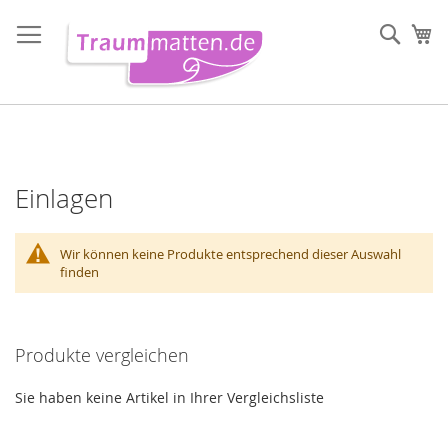
Direkt
zum
Such
Me
Inhalt
Einlagen
Wir können keine Produkte entsprechend dieser Auswahl
finden
Produkte vergleichen
Sie haben keine Artikel in Ihrer Vergleichsliste