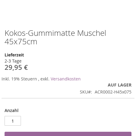
Kokos-Gummimatte Muschel
Zum
Anfang
45x75cm
der
Bildergalerie
Lieferzeit
springen
2-3 Tage
29,95 €
Inkl. 19% Steuern
,
exkl.
Versandkosten
AUF LAGER
SKU
ACR0002-H45x075
Anzahl