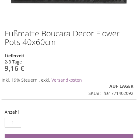
Fußmatte Boucara Decor Flower
Zum
Anfang
Pots 40x60cm
der
Bildergalerie
Lieferzeit
springen
2-3 Tage
9,16 €
Inkl. 19% Steuern
,
exkl.
Versandkosten
AUF LAGER
SKU
ha1771402092
Anzahl