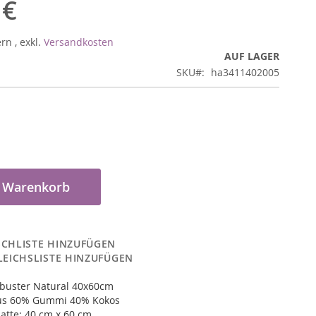
 €
ern
,
exkl.
Versandkosten
AUF LAGER
SKU
ha3411402005
n Warenkorb
CHLISTE HINZUFÜGEN
LEICHSLISTE HINZUFÜGEN
uster Natural 40x60cm
aus 60% Gummi 40% Kokos
atte: 40 cm x 60 cm