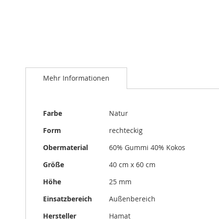
Zum
Anfang
Mehr Informationen
der
Bildergalerie
springen
Mehr
Farbe
Natur
Informationen
Form
rechteckig
Obermaterial
60% Gummi 40% Kokos
Größe
40 cm x 60 cm
Höhe
25 mm
Einsatzbereich
Außenbereich
Hersteller
Hamat