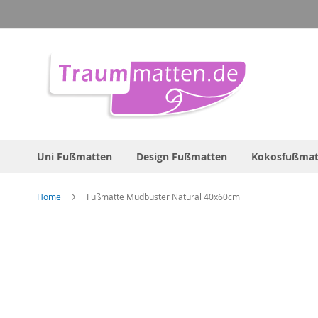
Direkt
zum
Inhalt
Uni Fußmatten
Design Fußmatten
Kokosfußmat
Home
Fußmatte Mudbuster Natural 40x60cm
Zum
Ende
der
Bildergalerie
springen