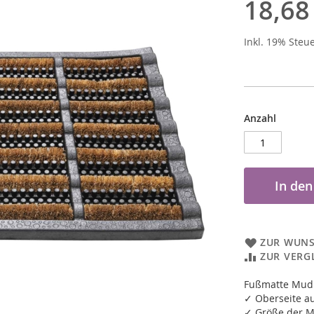
18,68
Inkl. 19% Steu
Anzahl
In de
ZUR WUNS
ZUR VERG
Fußmatte Mudb
✓ Oberseite 
✓ Größe der M