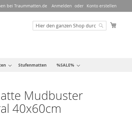
en bei Traummatten.de
Anmelden
Konto erstellen
Mein W
Suche
Suche
ten
Stufenmatten
%SALE%
atte Mudbuster
ral 40x60cm