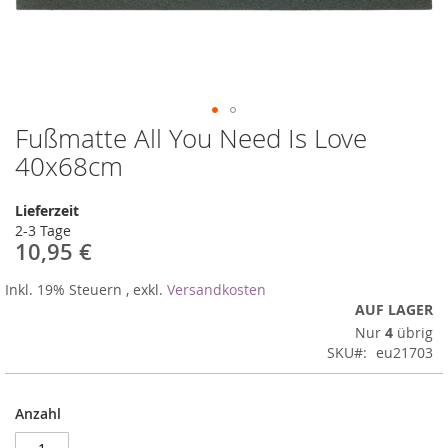
Fußmatte All You Need Is Love
Zum
Anfang
40x68cm
der
Bildergalerie
Lieferzeit
springen
2-3 Tage
10,95 €
Inkl. 19% Steuern
,
exkl.
Versandkosten
AUF LAGER
Nur
4
übrig
SKU
eu21703
Anzahl