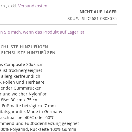
ern
,
exkl.
Versandkosten
NICHT AUF LAGER
SKU
SLD2681-030X075
n Sie mich, wenn das Produkt auf Lager ist
CHLISTE HINZUFÜGEN
LEICHSLISTE HINZUFÜGEN
as Composite 30x75cm
 ist trocknergeeignet
 allergikerfreundlich
, Pollen und Tierhaare
ender Gummirücken
r und weicher Nylonflor
öße: 30 cm x 75 cm
r Fußmatte beträgt ca. 7 mm
itätsgarantie, Made in Germany
schbar bei 40°C oder 60°C
dämmend und Fußbodenheizung geeignet
100% Polyamid, Rückseite 100% Gummi