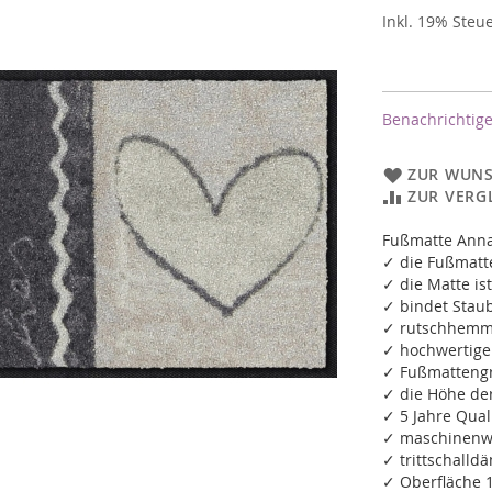
Inkl. 19% Steu
Benachrichtige
ZUR WUNS
ZUR VERG
Fußmatte Ann
✓ die Fußmatte
✓ die Matte ist
✓ bindet Staub
✓ rutschhemm
✓ hochwertige
✓ Fußmattengr
✓ die Höhe de
✓ 5 Jahre Qual
✓ maschinenwa
✓ trittschall
✓ Oberfläche 