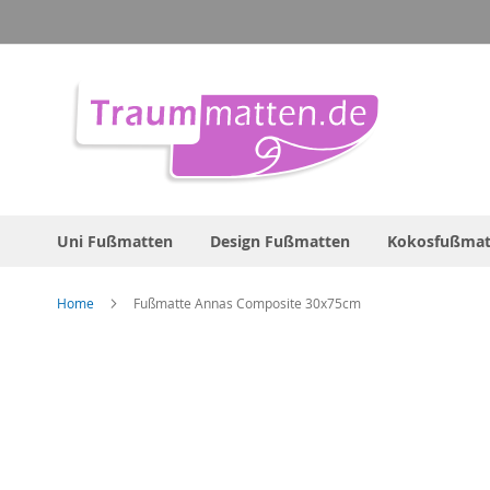
Direkt
zum
Inhalt
Uni Fußmatten
Design Fußmatten
Kokosfußmat
Home
Fußmatte Annas Composite 30x75cm
Zum
Ende
der
Bildergalerie
springen