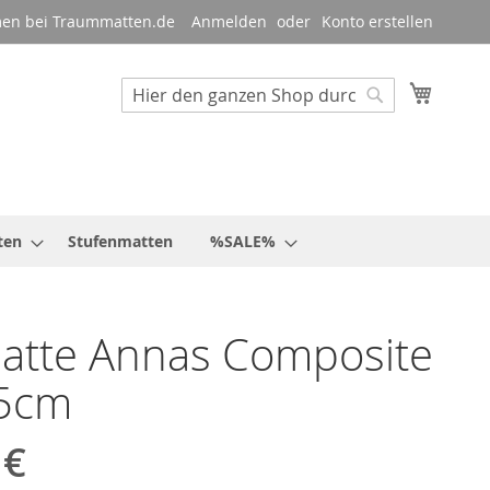
en bei Traummatten.de
Anmelden
Konto erstellen
Mein W
Suche
Suche
ten
Stufenmatten
%SALE%
atte Annas Composite
5cm
 €