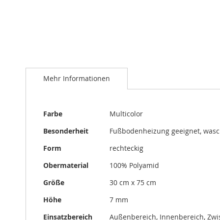
Zum
Anfang
Mehr Informationen
der
Bildergalerie
springen
Mehr
Farbe
Multicolor
Informationen
Besonderheit
Fußbodenheizung geeignet, was
Form
rechteckig
Obermaterial
100% Polyamid
Größe
30 cm x 75 cm
Höhe
7 mm
Einsatzbereich
Außenbereich, Innenbereich, Zw