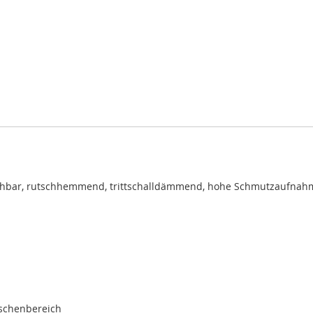
chbar, rutschhemmend, trittschalldämmend, hohe Schmutzaufnah
ischenbereich