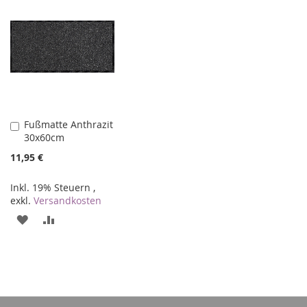
Fußmatte Anthrazit
In
30x60cm
den
Warenkorb
11,95 €
Inkl. 19% Steuern
,
exkl.
Versandkosten
ZUR
ZUR
WUNSCHLISTE
VERGLEICHSLISTE
HINZUFÜGEN
HINZUFÜGEN