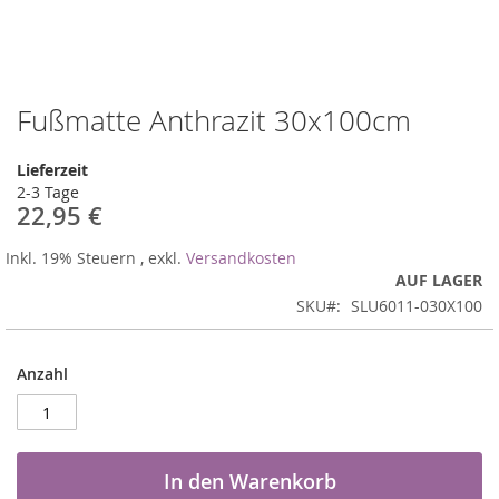
Fußmatte Anthrazit 30x100cm
Zum
Anfang
der
Lieferzeit
Bildergalerie
2-3 Tage
springen
22,95 €
Inkl. 19% Steuern
,
exkl.
Versandkosten
AUF LAGER
SKU
SLU6011-030X100
Anzahl
In den Warenkorb