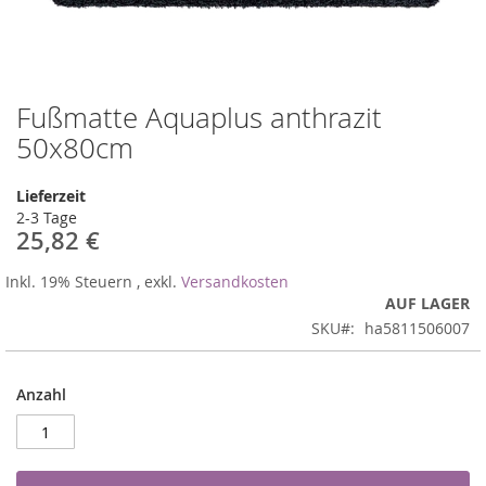
Fußmatte Aquaplus anthrazit
Zum
Anfang
50x80cm
der
Bildergalerie
Lieferzeit
springen
2-3 Tage
25,82 €
Inkl. 19% Steuern
,
exkl.
Versandkosten
AUF LAGER
SKU
ha5811506007
Anzahl