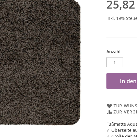
25,82
Inkl. 19% Steu
Anzahl
In de
ZUR WUNS
ZUR VERG
Fußmatte Aqu
✓ Oberseite a
✓ Größe der M