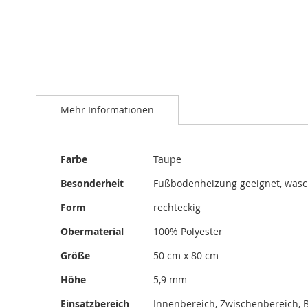
Zum
Anfang
Mehr Informationen
der
Bildergalerie
springen
Mehr
Farbe
Taupe
Informationen
Besonderheit
Fußbodenheizung geeignet, was
Form
rechteckig
Obermaterial
100% Polyester
Größe
50 cm x 80 cm
Höhe
5,9 mm
Einsatzbereich
Innenbereich, Zwischenbereich, 