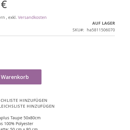
 €
ern
,
exkl.
Versandkosten
AUF LAGER
SKU
ha5811506070
n Warenkorb
CHLISTE HINZUFÜGEN
LEICHSLISTE HINZUFÜGEN
aplus Taupe 50x80cm
us 100% Polyester
atte: 50 cm x 80 cm