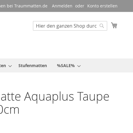
en bei Traummatten.de
Anmelden
Konto erstellen
Mein W
Suche
Suche
ten
Stufenmatten
%SALE%
atte Aquaplus Taupe
0cm