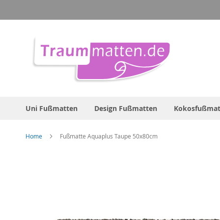
Direkt
zum
Inhalt
Uni Fußmatten
Design Fußmatten
Kokosfußmat
Home
Fußmatte Aquaplus Taupe 50x80cm
Zum
Ende
der
Bildergalerie
springen