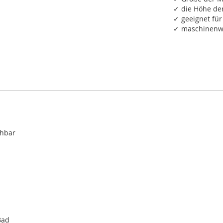
✓ die Höhe de
✓ geeignet fü
✓ maschinenwa
chbar
Bad