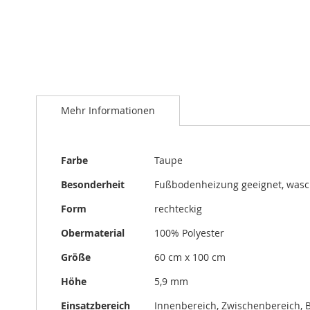
Zum
Anfang
Mehr Informationen
der
Bildergalerie
springen
Mehr
Farbe
Taupe
Informationen
Besonderheit
Fußbodenheizung geeignet, was
Form
rechteckig
Obermaterial
100% Polyester
Größe
60 cm x 100 cm
Höhe
5,9 mm
Einsatzbereich
Innenbereich, Zwischenbereich, 