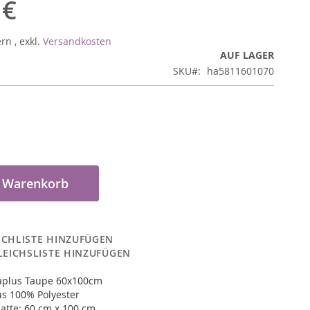
 €
ern
,
exkl.
Versandkosten
AUF LAGER
SKU
ha5811601070
n Warenkorb
CHLISTE HINZUFÜGEN
LEICHSLISTE HINZUFÜGEN
aplus Taupe 60x100cm
us 100% Polyester
atte: 60 cm x 100 cm