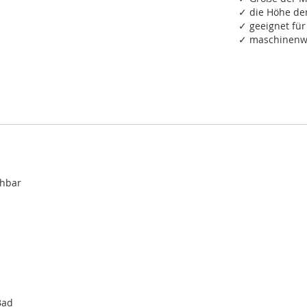
✓ die Höhe de
✓ geeignet fü
✓ maschinenwa
chbar
Bad