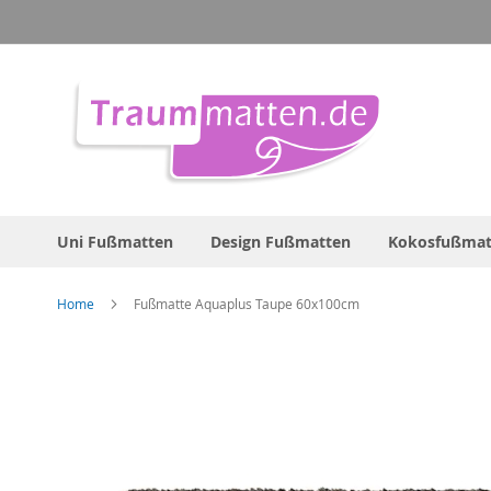
Direkt
zum
Inhalt
Uni Fußmatten
Design Fußmatten
Kokosfußmat
Home
Fußmatte Aquaplus Taupe 60x100cm
Zum
Ende
der
Bildergalerie
springen