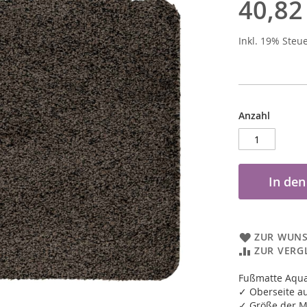
40,82
Inkl. 19% Steu
Anzahl
In de
ZUR WUNS
ZUR VERG
Fußmatte Aqu
✓ Oberseite a
✓ Größe der M