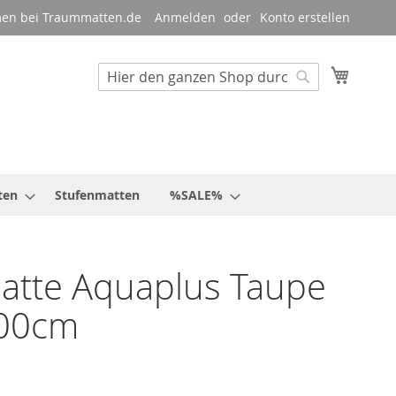
en bei Traummatten.de
Anmelden
Konto erstellen
Mein W
Suche
Suche
ten
Stufenmatten
%SALE%
atte Aquaplus Taupe
00cm