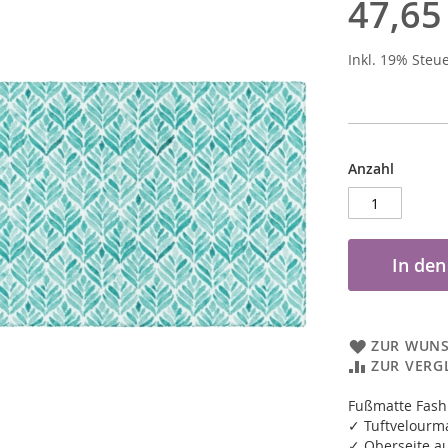
47,65
Inkl. 19% Steu
Anzahl
In de
ZUR WUNS
ZUR VERG
Fußmatte Fash
✓ Tuftvelourm
✓ Oberseite au