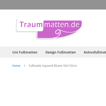
Direkt
zum
Inhalt
Uni Fußmatten
Design Fußmatten
Kokosfußmat
Home
Fußmatte Aquarell Blume 50x150cm
Zum
Ende
der
Bildergalerie
springen