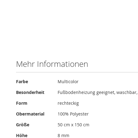
Zum
Anfang
der
Bildergalerie
Mehr Informationen
springen
Mehr
Farbe
Multicolor
Informationen
Besonderheit
Fußbodenheizung geeignet, waschbar,
Form
rechteckig
Obermaterial
100% Polyester
Größe
50 cm x 150 cm
Höhe
8 mm