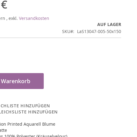
 €
ern
,
exkl.
Versandkosten
AUF LAGER
SKU
LaS13047-005-50x150
n Warenkorb
CHLISTE HINZUFÜGEN
LEICHSLISTE HINZUFÜGEN
ion Printed Aquarell Blume
atte
s 100% Polyester (Kräuselvelour)