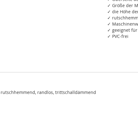
✓ Größe der M
✓ die Höhe de
✓ rutschhemme
✓ Maschinenwa
✓ geeignet fü
✓ PVC-frei
 rutschhemmend, randlos, trittschalldämmend