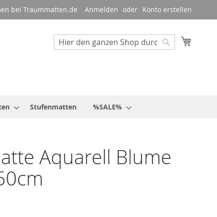
en bei Traummatten.de
Anmelden
Konto erstellen
Mein W
Suche
Suche
ten
Stufenmatten
%SALE%
tte Aquarell Blume
50cm