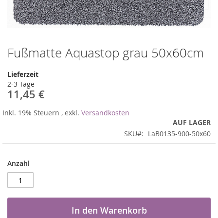
Fußmatte Aquastop grau 50x60cm
Zum
Anfang
der
Lieferzeit
Bildergalerie
2-3 Tage
springen
11,45 €
Inkl. 19% Steuern
,
exkl.
Versandkosten
AUF LAGER
SKU
LaB0135-900-50x60
Anzahl
In den Warenkorb