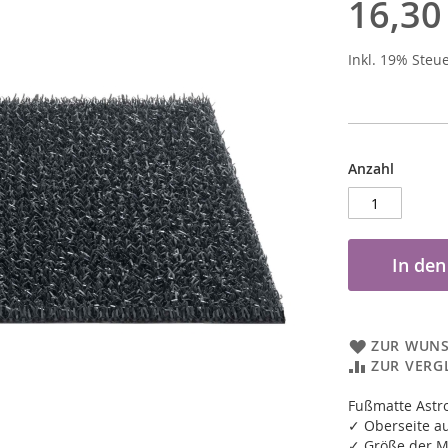
16,30
Inkl. 19% Steu
Anzahl
In de
ZUR WUNS
ZUR VERG
Fußmatte Astro
✓ Oberseite a
✓ Größe der M