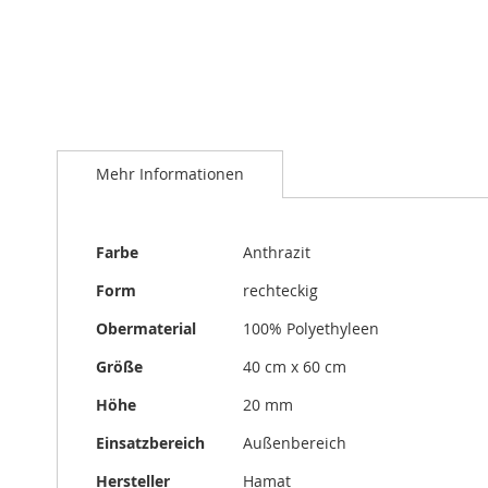
Zum
Anfang
Mehr Informationen
der
Bildergalerie
springen
Mehr
Farbe
Anthrazit
Informationen
Form
rechteckig
Obermaterial
100% Polyethyleen
Größe
40 cm x 60 cm
Höhe
20 mm
Einsatzbereich
Außenbereich
Hersteller
Hamat