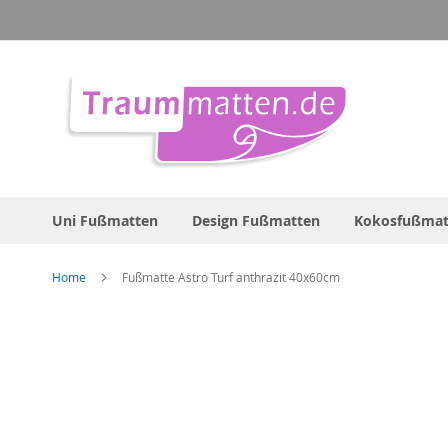
Direkt
zum
Inhalt
Uni Fußmatten
Design Fußmatten
Kokosfußmat
Home
Fußmatte Astro Turf anthrazit 40x60cm
Zum
Ende
der
Bildergalerie
springen