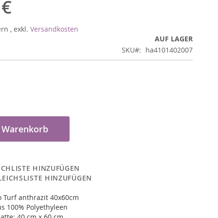
 €
ern
,
exkl.
Versandkosten
AUF LAGER
SKU
ha4101402007
n Warenkorb
CHLISTE HINZUFÜGEN
LEICHSLISTE HINZUFÜGEN
 Turf anthrazit 40x60cm
us 100% Polyethyleen
atte: 40 cm x 60 cm