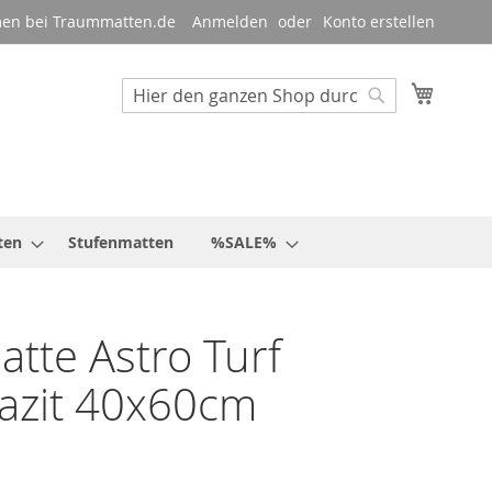
en bei Traummatten.de
Anmelden
Konto erstellen
Mein W
Suche
Suche
ten
Stufenmatten
%SALE%
tte Astro Turf
azit 40x60cm