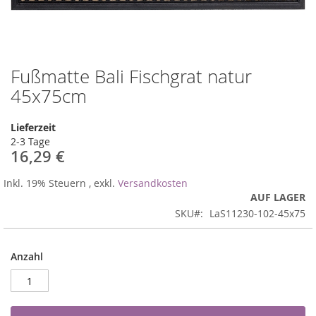
Fußmatte Bali Fischgrat natur
Zum
Anfang
45x75cm
der
Bildergalerie
Lieferzeit
springen
2-3 Tage
16,29 €
Inkl. 19% Steuern
,
exkl.
Versandkosten
AUF LAGER
SKU
LaS11230-102-45x75
Anzahl