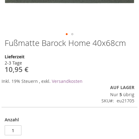
Fußmatte Barock Home 40x68cm
Zum
Anfang
der
Lieferzeit
Bildergalerie
2-3 Tage
springen
10,95 €
Inkl. 19% Steuern
,
exkl.
Versandkosten
AUF LAGER
Nur
5
übrig
SKU
eu21705
Anzahl