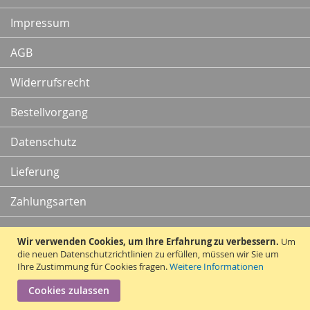
Newsletter:
Impressum
AGB
Widerrufsrecht
Bestellvorgang
Datenschutz
Lieferung
Zahlungsarten
Kontakt
Wir verwenden Cookies, um Ihre Erfahrung zu verbessern.
Um
die neuen Datenschutzrichtlinien zu erfüllen, müssen wir Sie um
Ihre Zustimmung für Cookies fragen.
Weitere Informationen
Vertrag widerrufen
Cookies zulassen
Copyright © 2010 - 2026 Traummatten.de