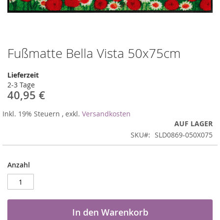
Fußmatte Bella Vista 50x75cm
Zum
Anfang
der
Lieferzeit
Bildergalerie
2-3 Tage
springen
40,95 €
Inkl. 19% Steuern
,
exkl.
Versandkosten
AUF LAGER
SKU
SLD0869-050X075
Anzahl
In den Warenkorb