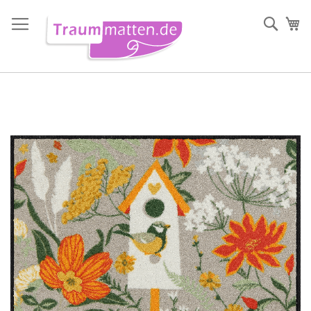
Direkt
zum
Such
Me
Inhalt
Zum
Ende
der
Bildergalerie
springen