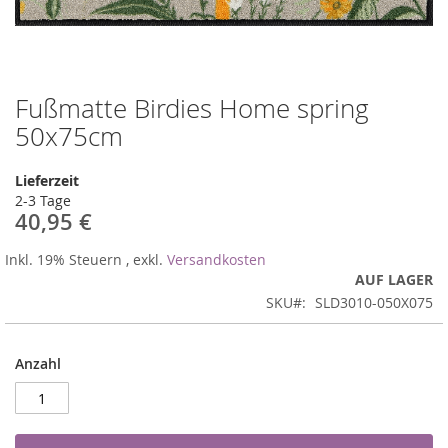
Fußmatte Birdies Home spring
Zum
Anfang
50x75cm
der
Bildergalerie
Lieferzeit
springen
2-3 Tage
40,95 €
Inkl. 19% Steuern
,
exkl.
Versandkosten
AUF LAGER
SKU
SLD3010-050X075
Anzahl