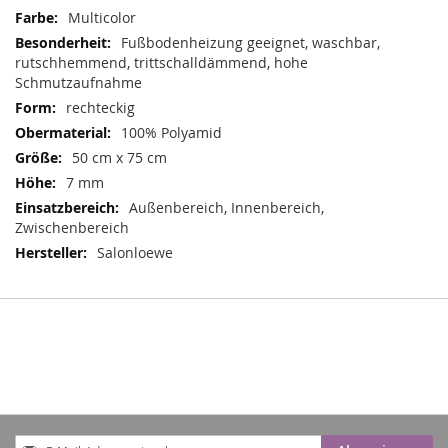
Mehr
Multicolor
Informationen
Fußbodenheizung geeignet, waschbar,
rutschhemmend, trittschalldämmend, hohe
Schmutzaufnahme
rechteckig
100% Polyamid
50 cm x 75 cm
7 mm
Außenbereich, Innenbereich,
Zwischenbereich
Salonloewe
Anmeldung