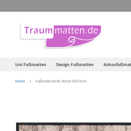
Direkt
zum
Inhalt
Uni Fußmatten
Design Fußmatten
Kokosfußmat
Home
Fußmatte Birds Wood 50x75cm
Zum
Ende
der
Bildergalerie
springen