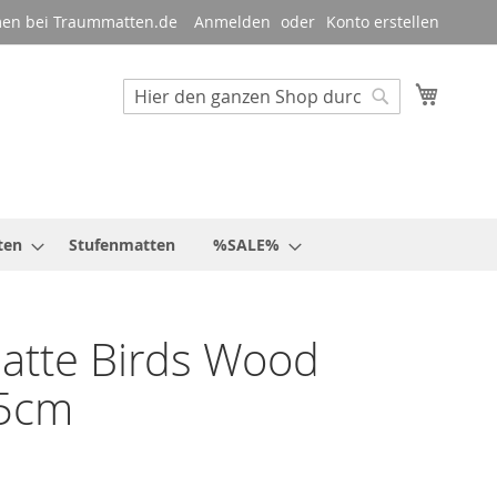
en bei Traummatten.de
Anmelden
Konto erstellen
Mein W
Suche
Suche
ten
Stufenmatten
%SALE%
atte Birds Wood
5cm