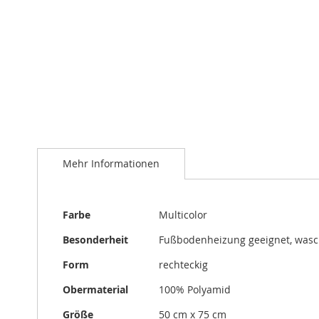
Zum
Anfang
der
Bildergalerie
springen
Mehr Informationen
Mehr
Farbe
Multicolor
Informationen
Besonderheit
Fußbodenheizung geeignet, was
Form
rechteckig
Obermaterial
100% Polyamid
Größe
50 cm x 75 cm