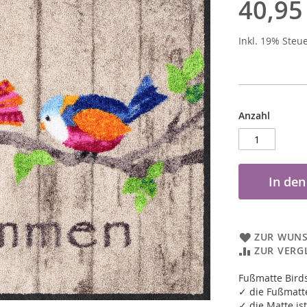
40,95
Inkl. 19% Steu
Anzahl
In de
ZUR WUNS
ZUR VERG
Fußmatte Bir
✓ die Fußmatte
✓ die Matte ist