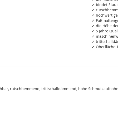
✓ bindet Staub
✓ rutschhemm
✓ hochwertige
✓ Fußmattengr
✓ die Höhe de
✓ 5 Jahre Qual
✓ maschinenwa
✓ trittschall
✓ Oberfläche 
chbar, rutschhemmend, trittschalldämmend, hohe Schmutzaufnah