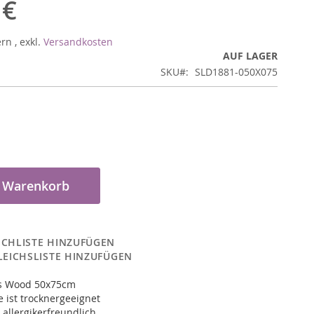
 €
ern
,
exkl.
Versandkosten
AUF LAGER
SKU
SLD1881-050X075
n Warenkorb
CHLISTE HINZUFÜGEN
LEICHSLISTE HINZUFÜGEN
ds Wood 50x75cm
 ist trocknergeeignet
 allergikerfreundlich