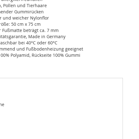
, Pollen und Tierhaare
ender Gummirücken
r und weicher Nylonflor
öße: 50 cm x 75 cm
r Fußmatte beträgt ca. 7 mm
itätsgarantie, Made in Germany
schbar bei 40°C oder 60°C
dämmend und Fußbodenheizung geeignet
100% Polyamid, Rückseite 100% Gummi
me