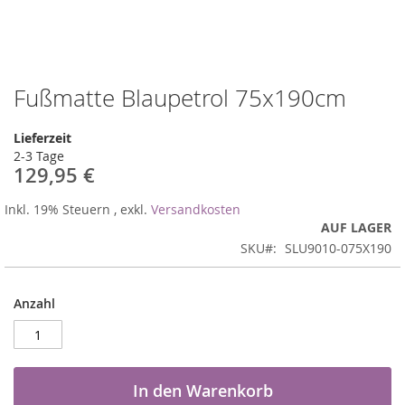
Fußmatte Blaupetrol 75x190cm
Zum
Anfang
der
Lieferzeit
Bildergalerie
2-3 Tage
springen
129,95 €
Inkl. 19% Steuern
,
exkl.
Versandkosten
AUF LAGER
SKU
SLU9010-075X190
Anzahl
In den Warenkorb