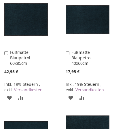
Fußmatte
Fußmatte
In
In
Blaupetrol
Blaupetrol
den
den
60x85cm
40x60cm
Warenkorb
Warenkorb
42,95 €
17,95 €
Inkl. 19% Steuern
,
Inkl. 19% Steuern
,
exkl.
Versandkosten
exkl.
Versandkosten
ZUR
ZUR
ZUR
ZUR
WUNSCHLISTE
VERGLEICHSLISTE
WUNSCHLISTE
VERGLEICHSLISTE
HINZUFÜGEN
HINZUFÜGEN
HINZUFÜGEN
HINZUFÜGEN