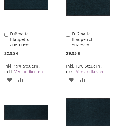
Fußmatte
Fußmatte
In
In
Blaupetrol
Blaupetrol
den
den
40x100cm
50x75cm
Warenkorb
Warenkorb
32,95 €
29,95 €
Inkl. 19% Steuern
,
Inkl. 19% Steuern
,
exkl.
Versandkosten
exkl.
Versandkosten
ZUR
ZUR
ZUR
ZUR
WUNSCHLISTE
VERGLEICHSLISTE
WUNSCHLISTE
VERGLEICHSLISTE
HINZUFÜGEN
HINZUFÜGEN
HINZUFÜGEN
HINZUFÜGEN