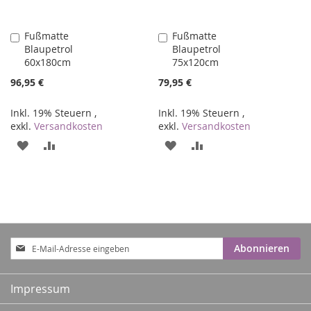
Fußmatte
Fußmatte
In
In
Blaupetrol
Blaupetrol
den
den
60x180cm
75x120cm
Warenkorb
Warenkorb
96,95 €
79,95 €
Inkl. 19% Steuern
,
Inkl. 19% Steuern
,
exkl.
Versandkosten
exkl.
Versandkosten
ZUR
ZUR
ZUR
ZUR
WUNSCHLISTE
VERGLEICHSLISTE
WUNSCHLISTE
VERGLEICHSLISTE
HINZUFÜGEN
HINZUFÜGEN
HINZUFÜGEN
HINZUFÜGEN
Anmeldung
Abonnieren
zum
Newsletter:
Impressum