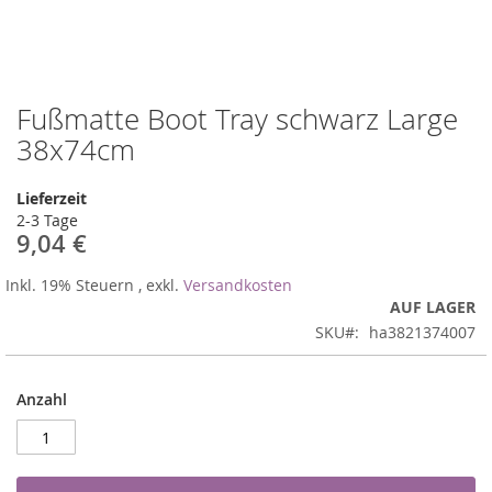
Fußmatte Boot Tray schwarz Large
Zum
Anfang
38x74cm
der
Bildergalerie
Lieferzeit
springen
2-3 Tage
9,04 €
Inkl. 19% Steuern
,
exkl.
Versandkosten
AUF LAGER
SKU
ha3821374007
Anzahl