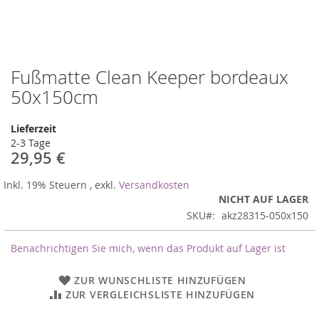
Fußmatte Clean Keeper bordeaux
Zum
Anfang
50x150cm
der
Bildergalerie
Lieferzeit
springen
2-3 Tage
29,95 €
Inkl. 19% Steuern
,
exkl.
Versandkosten
NICHT AUF LAGER
SKU
akz28315-050x150
Benachrichtigen Sie mich, wenn das Produkt auf Lager ist
ZUR WUNSCHLISTE HINZUFÜGEN
ZUR VERGLEICHSLISTE HINZUFÜGEN