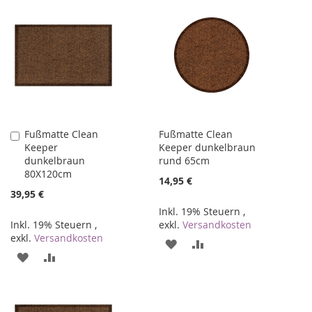
Fußmatte Clean
Fußmatte Clean
In
Keeper
Keeper dunkelbraun
den
dunkelbraun
rund 65cm
Warenkorb
80X120cm
14,95 €
39,95 €
Inkl. 19% Steuern
,
Inkl. 19% Steuern
,
exkl.
Versandkosten
exkl.
Versandkosten
ZUR
ZUR
ZUR
ZUR
WUNSCHLISTE
VERGLEICHSLISTE
WUNSCHLISTE
VERGLEICHSLISTE
HINZUFÜGEN
HINZUFÜGEN
HINZUFÜGEN
HINZUFÜGEN