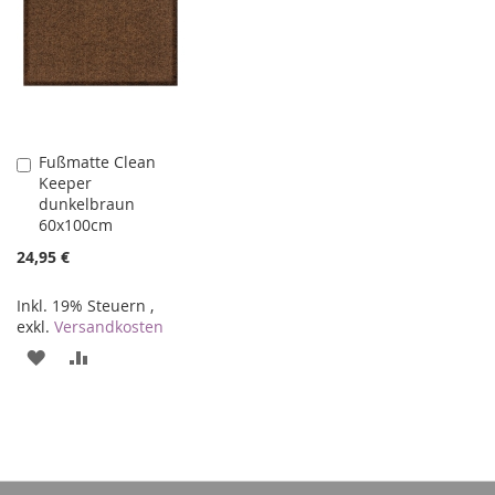
Fußmatte Clean
In
Keeper
den
dunkelbraun
Warenkorb
60x100cm
24,95 €
Inkl. 19% Steuern
,
exkl.
Versandkosten
ZUR
ZUR
WUNSCHLISTE
VERGLEICHSLISTE
HINZUFÜGEN
HINZUFÜGEN