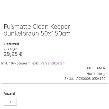
Fußmatte Clean Keeper
Zum
Anfang
dunkelbraun 50x150cm
der
Bildergalerie
Lieferzeit
springen
2-3 Tage
29,95 €
Inkl. 19% Steuern
,
exkl.
Versandkosten
AUF LAGER
Nur
1
übrig
SKU
ACK0008-050x150
Anzahl