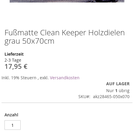
Fußmatte Clean Keeper Holzdielen
Zum
Anfang
grau 50x70cm
der
Bildergalerie
Lieferzeit
springen
2-3 Tage
17,95 €
Inkl. 19% Steuern
,
exkl.
Versandkosten
AUF LAGER
Nur
1
übrig
SKU
akz28465-050x070
Anzahl