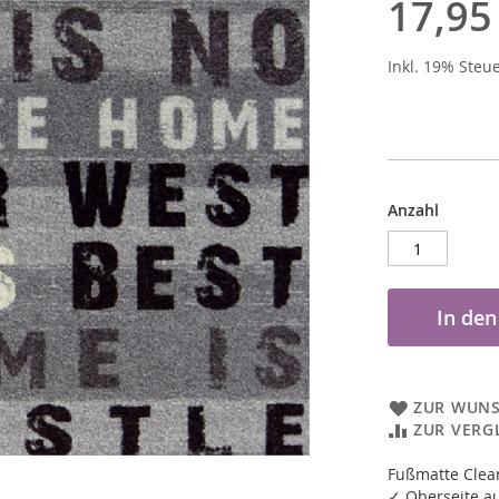
17,95
Inkl. 19% Steu
Anzahl
In de
ZUR WUNS
ZUR VERG
Fußmatte Clea
✓ Oberseite au