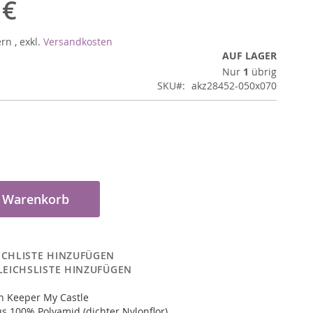
 €
ern
,
exkl.
Versandkosten
AUF LAGER
Nur
1
übrig
SKU
akz28452-050x070
n Warenkorb
CHLISTE HINZUFÜGEN
LEICHSLISTE HINZUFÜGEN
n Keeper My Castle
s 100% Polyamid (dichter Nylonflor)