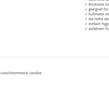
✓ Rückseite i
✓ geeignet fü
✓ Fußmatte is
✓ die Höhe de
✓ einfach hygi
✓ aufatmen für 
, rutschhemmend, randlos