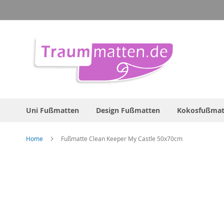
Direkt
zum
Inhalt
Uni Fußmatten
Design Fußmatten
Kokosfußmat
Home
Fußmatte Clean Keeper My Castle 50x70cm
Zum
Ende
der
Bildergalerie
springen