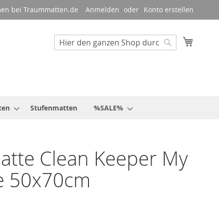
en bei Traummatten.de
Anmelden
Konto erstellen
Mein W
Suche
Suche
ten
Stufenmatten
%SALE%
atte Clean Keeper My
le 50x70cm