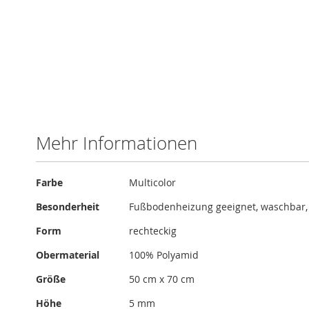
Zum
Anfang
der
Bildergalerie
Mehr Informationen
springen
Mehr
Farbe
Multicolor
Informationen
Besonderheit
Fußbodenheizung geeignet, waschbar
Form
rechteckig
Obermaterial
100% Polyamid
Größe
50 cm x 70 cm
Höhe
5 mm