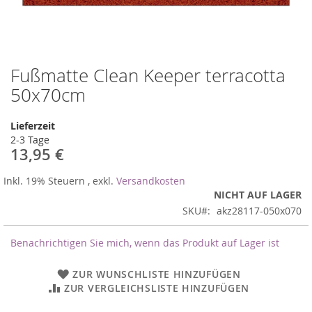
Fußmatte Clean Keeper terracotta
Zum
Anfang
50x70cm
der
Bildergalerie
Lieferzeit
springen
2-3 Tage
13,95 €
Inkl. 19% Steuern
,
exkl.
Versandkosten
NICHT AUF LAGER
SKU
akz28117-050x070
Benachrichtigen Sie mich, wenn das Produkt auf Lager ist
ZUR WUNSCHLISTE HINZUFÜGEN
ZUR VERGLEICHSLISTE HINZUFÜGEN