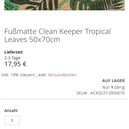
Fußmatte Clean Keeper Tropical
Zum
Anfang
Leaves 50x70cm
der
Bildergalerie
Lieferzeit
springen
2-3 Tage
17,95 €
Inkl. 19% Steuern
,
exkl.
Versandkosten
AUF LAGER
Nur
1
übrig
SKU
ACK0237-050x070
Anzahl