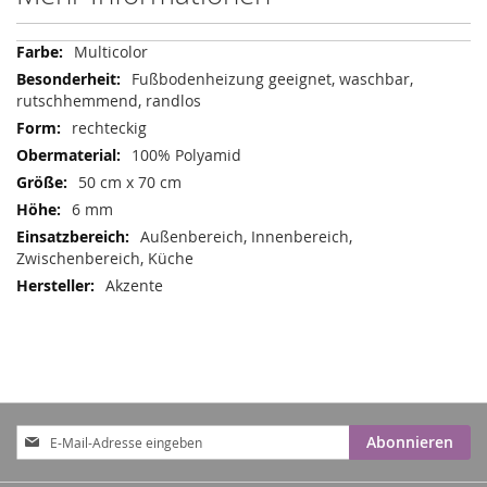
Mehr
Multicolor
Informationen
Fußbodenheizung geeignet, waschbar,
rutschhemmend, randlos
rechteckig
100% Polyamid
50 cm x 70 cm
6 mm
Außenbereich, Innenbereich,
Zwischenbereich, Küche
Akzente
Anmeldung
Abonnieren
zum
Newsletter: