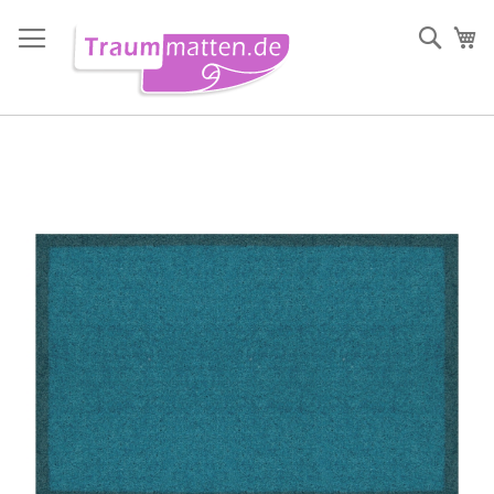
Direkt
zum
Such
Me
Inhalt
Zum
Ende
der
Bildergalerie
springen