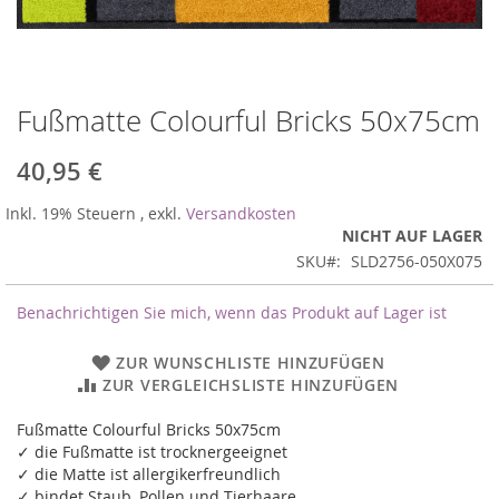
Fußmatte Colourful Bricks 50x75cm
Zum
Anfang
der
40,95 €
Bildergalerie
springen
Inkl. 19% Steuern
,
exkl.
Versandkosten
NICHT AUF LAGER
SKU
SLD2756-050X075
Benachrichtigen Sie mich, wenn das Produkt auf Lager ist
ZUR WUNSCHLISTE HINZUFÜGEN
ZUR VERGLEICHSLISTE HINZUFÜGEN
Fußmatte Colourful Bricks 50x75cm
✓ die Fußmatte ist trocknergeeignet
✓ die Matte ist allergikerfreundlich
✓ bindet Staub, Pollen und Tierhaare