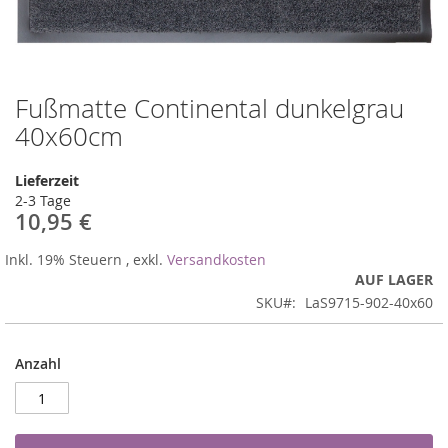
Fußmatte Continental dunkelgrau
Zum
Anfang
40x60cm
der
Bildergalerie
Lieferzeit
springen
2-3 Tage
10,95 €
Inkl. 19% Steuern
,
exkl.
Versandkosten
AUF LAGER
SKU
LaS9715-902-40x60
Anzahl