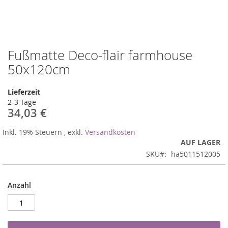
Fußmatte Deco-flair farmhouse
Zum
Anfang
50x120cm
der
Bildergalerie
Lieferzeit
springen
2-3 Tage
34,03 €
Inkl. 19% Steuern
,
exkl.
Versandkosten
AUF LAGER
SKU
ha5011512005
Anzahl