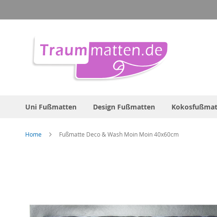
Direkt
zum
Inhalt
Uni Fußmatten
Design Fußmatten
Kokosfußmat
Home
Fußmatte Deco & Wash Moin Moin 40x60cm
Zum
Ende
der
Bildergalerie
springen