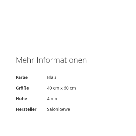
Zum
Anfang
der
Bildergalerie
Mehr Informationen
springen
Mehr
Farbe
Blau
Informationen
Größe
40 cm x 60 cm
Höhe
4 mm
Hersteller
Salonloewe