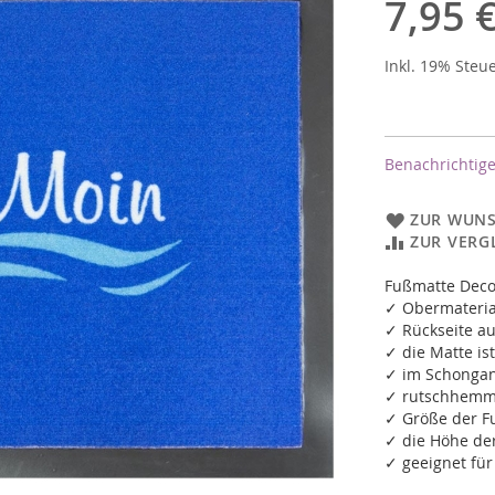
7,95 
Inkl. 19% Steu
Benachrichtige
ZUR WUNS
ZUR VERG
Fußmatte Dec
✓ Obermateria
✓ Rückseite au
✓ die Matte i
✓ im Schongan
✓ rutschhemm
✓ Größe der F
✓ die Höhe de
✓ geeignet fü