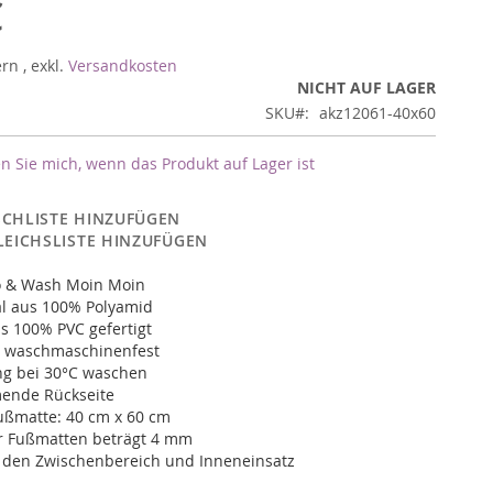
€
ern
,
exkl.
Versandkosten
NICHT AUF LAGER
SKU
akz12061-40x60
n Sie mich, wenn das Produkt auf Lager ist
CHLISTE HINZUFÜGEN
LEICHSLISTE HINZUFÜGEN
o & Wash Moin Moin
l aus 100% Polyamid
s 100% PVC gefertigt
st waschmaschinenfest
g bei 30°C waschen
ende Rückseite
ußmatte: 40 cm x 60 cm
r Fußmatten beträgt 4 mm
r den Zwischenbereich und Inneneinsatz