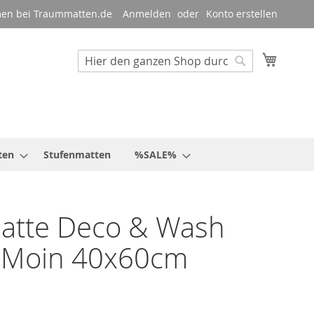
en bei Traummatten.de
Anmelden
Konto erstellen
Mein W
Suche
Suche
ten
Stufenmatten
%SALE%
atte Deco & Wash
 Moin 40x60cm