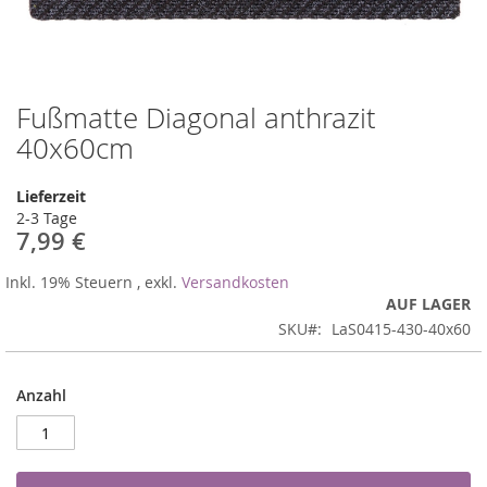
Fußmatte Diagonal anthrazit
Zum
Anfang
40x60cm
der
Bildergalerie
Lieferzeit
springen
2-3 Tage
7,99 €
Inkl. 19% Steuern
,
exkl.
Versandkosten
AUF LAGER
SKU
LaS0415-430-40x60
Anzahl