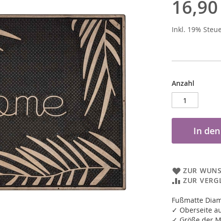
16,90
Inkl. 19% Steu
Anzahl
In de
ZUR WUNS
ZUR VERG
Fußmatte Dia
✓ Oberseite 
✓ Größe der M