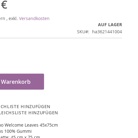
 €
ern
,
exkl.
Versandkosten
AUF LAGER
SKU
ha3621441004
n Warenkorb
CHLISTE HINZUFÜGEN
LEICHSLISTE HINZUFÜGEN
mo Welcome Leaves 45x75cm
aus 100% Gummi
atte: 45 cm x 75 cm