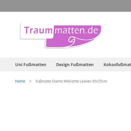
Direkt
zum
Inhalt
Uni Fußmatten
Design Fußmatten
Kokosfußmat
Home
Fußmatte Diamo Welcome Leaves 45x75cm
Zum
Ende
der
Bildergalerie
springen