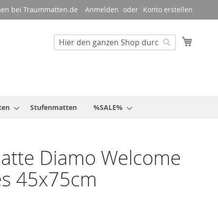
en bei Traummatten.de
Anmelden
Konto erstellen
Mein W
Suche
Suche
ten
Stufenmatten
%SALE%
atte Diamo Welcome
es 45x75cm