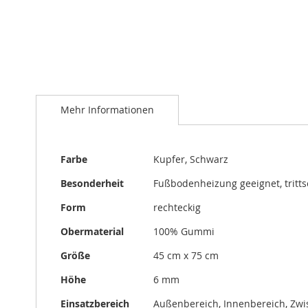
Zum
Anfang
Mehr Informationen
der
Bildergalerie
springen
Mehr
Farbe
Kupfer, Schwarz
Informationen
Besonderheit
Fußbodenheizung geeignet, trit
Form
rechteckig
Obermaterial
100% Gummi
Größe
45 cm x 75 cm
Höhe
6 mm
Einsatzbereich
Außenbereich, Innenbereich, Zw