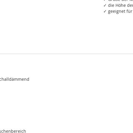
✓ die Höhe de
✓ geeignet fü
tschalldämmend
ischenbereich