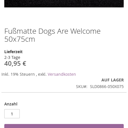
Fußmatte Dogs Are Welcome
Zum
Anfang
50x75cm
der
Bildergalerie
Lieferzeit
springen
2-3 Tage
40,95 €
Inkl. 19% Steuern
,
exkl.
Versandkosten
AUF LAGER
SKU
SLD0866-050X075
Anzahl