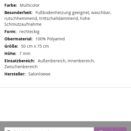
Mehr
Multicolor
Informationen
Fußbodenheizung geeignet, waschbar,
rutschhemmend, trittschalldämmend, hohe
Schmutzaufnahme
rechteckig
100% Polyamid
50 cm x 75 cm
7 mm
Außenbereich, Innenbereich,
Zwischenbereich
Salonloewe
Anmeldung