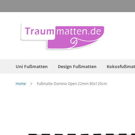
Direkt
zum
Inhalt
Uni Fußmatten
Design Fußmatten
Kokosfußmat
Home
Fußmatte Domino Open 22mm 80x120cm
Zum
Ende
der
Bildergalerie
springen