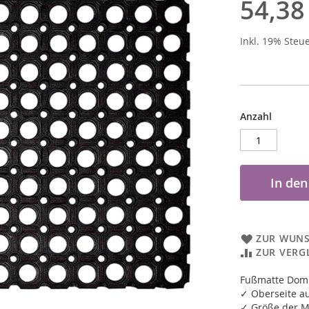
54,38
Inkl. 19% Steu
Anzahl
In de
ZUR WUNS
ZUR VERG
Fußmatte Dom
✓ Oberseite 
✓ Größe der M