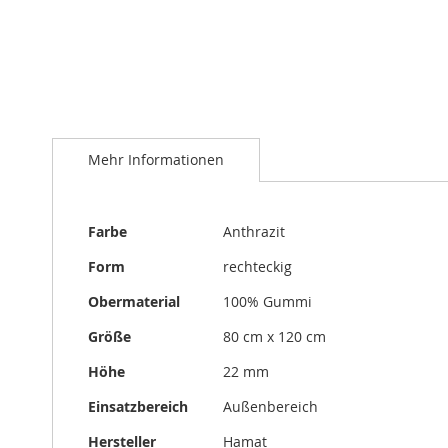
Zum
Anfang
Mehr Informationen
der
Bildergalerie
springen
Mehr
Farbe
Anthrazit
Informationen
Form
rechteckig
Obermaterial
100% Gummi
Größe
80 cm x 120 cm
Höhe
22 mm
Einsatzbereich
Außenbereich
Hersteller
Hamat