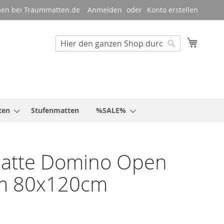
en bei Traummatten.de
Anmelden
Konto erstellen
Mein W
Suche
Suche
ten
Stufenmatten
%SALE%
atte Domino Open
 80x120cm