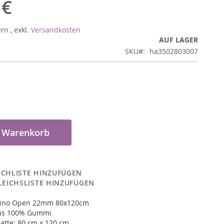
 €
ern
,
exkl.
Versandkosten
AUF LAGER
SKU
ha3502803007
n Warenkorb
CHLISTE HINZUFÜGEN
LEICHSLISTE HINZUFÜGEN
ino Open 22mm 80x120cm
aus 100% Gummi
atte: 80 cm x 120 cm