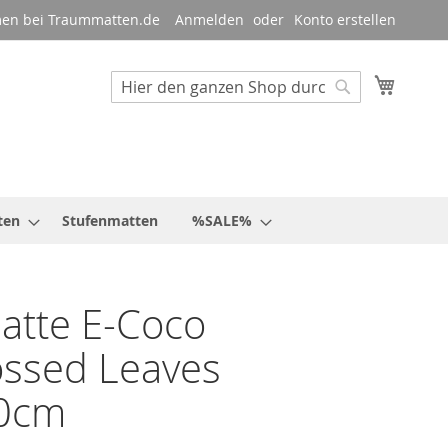
en bei Traummatten.de
Anmelden
Konto erstellen
Mein W
Suche
Suche
ten
Stufenmatten
%SALE%
atte E-Coco
ssed Leaves
0cm