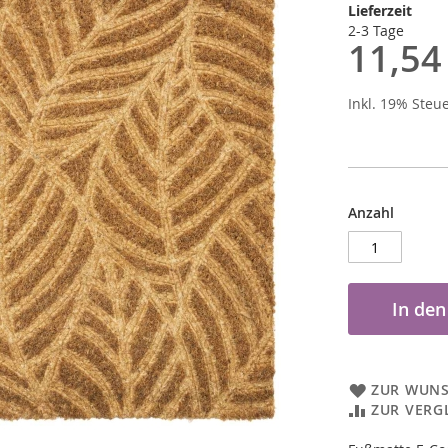
Lieferzeit
2-3 Tage
11,54
Inkl. 19% Steu
Anzahl
In de
ZUR WUNS
ZUR VERG