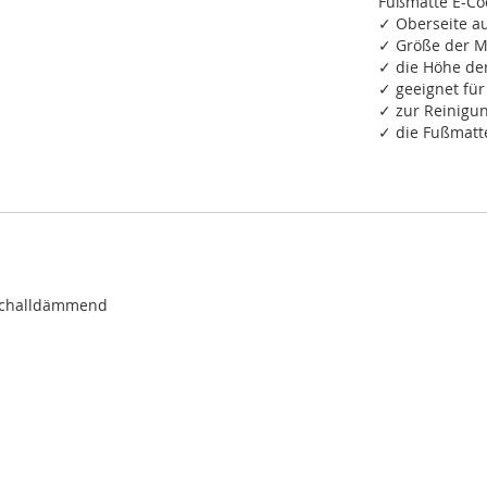
Fußmatte E-Co
✓ Oberseite a
✓ Größe der M
✓ die Höhe de
✓ geeignet fü
✓ zur Reinigu
✓ die Fußmatte
tschalldämmend