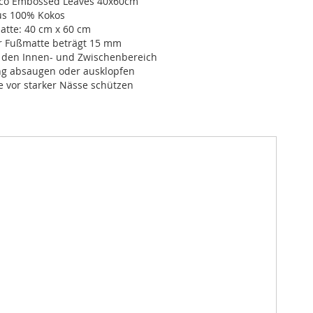
co Embossed Leaves 40x60cm
us 100% Kokos
atte: 40 cm x 60 cm
r Fußmatte beträgt 15 mm
r den Innen- und Zwischenbereich
ng absaugen oder ausklopfen
 vor starker Nässe schützen