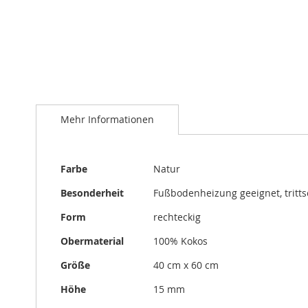
Zum
Anfang
der
Mehr Informationen
Bildergalerie
springen
Mehr
Farbe
Natur
Informationen
Besonderheit
Fußbodenheizung geeignet, trit
Form
rechteckig
Obermaterial
100% Kokos
Größe
40 cm x 60 cm
Höhe
15 mm