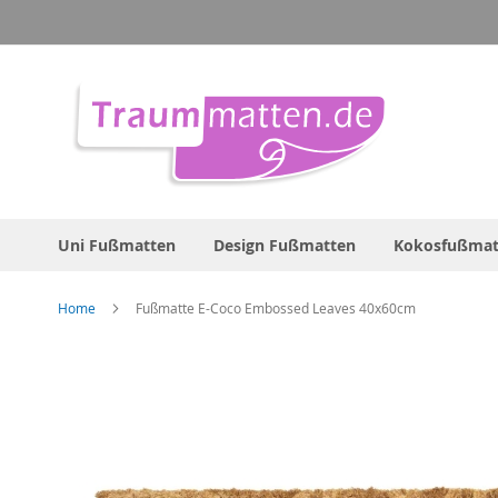
Direkt
zum
Inhalt
Uni Fußmatten
Design Fußmatten
Kokosfußmat
Home
Fußmatte E-Coco Embossed Leaves 40x60cm
Zum
Ende
der
Bildergalerie
springen