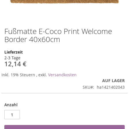
Fußmatte E-Coco Print Welcome
Zum
Anfang
Border 40x60cm
der
Bildergalerie
Lieferzeit
springen
2-3 Tage
12,14 €
Inkl. 19% Steuern
,
exkl.
Versandkosten
AUF LAGER
SKU
ha1421402043
Anzahl