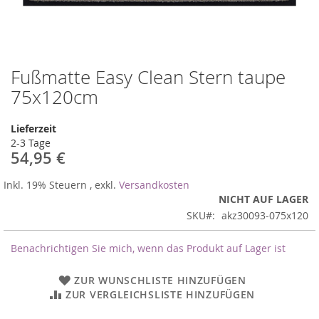
Fußmatte Easy Clean Stern taupe
Zum
Anfang
75x120cm
der
Bildergalerie
Lieferzeit
springen
2-3 Tage
54,95 €
Inkl. 19% Steuern
,
exkl.
Versandkosten
NICHT AUF LAGER
SKU
akz30093-075x120
Benachrichtigen Sie mich, wenn das Produkt auf Lager ist
ZUR WUNSCHLISTE HINZUFÜGEN
ZUR VERGLEICHSLISTE HINZUFÜGEN