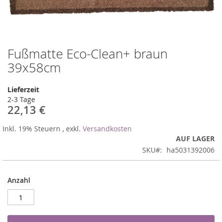
Fußmatte Eco-Clean+ braun
Zum
Anfang
39x58cm
der
Bildergalerie
Lieferzeit
springen
2-3 Tage
22,13 €
Inkl. 19% Steuern
,
exkl.
Versandkosten
AUF LAGER
SKU
ha5031392006
Anzahl