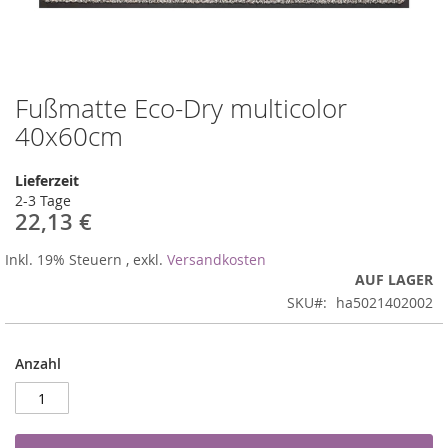
Fußmatte Eco-Dry multicolor
Zum
Anfang
40x60cm
der
Bildergalerie
Lieferzeit
springen
2-3 Tage
22,13 €
Inkl. 19% Steuern
,
exkl.
Versandkosten
AUF LAGER
SKU
ha5021402002
Anzahl