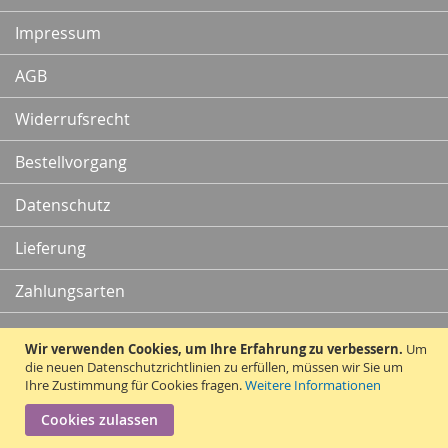
Newsletter:
Impressum
AGB
Widerrufsrecht
Bestellvorgang
Datenschutz
Lieferung
Zahlungsarten
Kontakt
Wir verwenden Cookies, um Ihre Erfahrung zu verbessern.
Um
die neuen Datenschutzrichtlinien zu erfüllen, müssen wir Sie um
Ihre Zustimmung für Cookies fragen.
Weitere Informationen
Vertrag widerrufen
Cookies zulassen
Copyright © 2010 - 2026 Traummatten.de