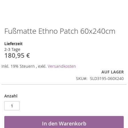
Fußmatte Ethno Patch 60x240cm
Zum
Anfang
der
Lieferzeit
Bildergalerie
2-3 Tage
springen
180,95 €
Inkl. 19% Steuern
,
exkl.
Versandkosten
AUF LAGER
SKU
SLD3195-060X240
Anzahl
In den Warenkorb