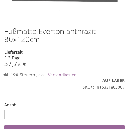
Fußmatte Everton anthrazit
Zum
Anfang
80x120cm
der
Bildergalerie
Lieferzeit
springen
2-3 Tage
37,72 €
Inkl. 19% Steuern
,
exkl.
Versandkosten
AUF LAGER
SKU
ha5331803007
Anzahl