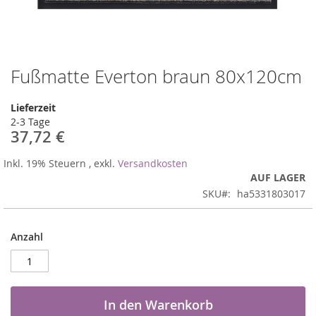
Fußmatte Everton braun 80x120cm
Zum
Anfang
der
Lieferzeit
Bildergalerie
2-3 Tage
springen
37,72 €
Inkl. 19% Steuern
,
exkl.
Versandkosten
AUF LAGER
SKU
ha5331803017
Anzahl
In den Warenkorb