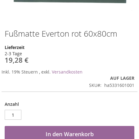
Fußmatte Everton rot 60x80cm
Zum
Anfang
der
Lieferzeit
Bildergalerie
2-3 Tage
springen
19,28 €
Inkl. 19% Steuern
,
exkl.
Versandkosten
AUF LAGER
SKU
ha5331601001
Anzahl
In den Warenkorb