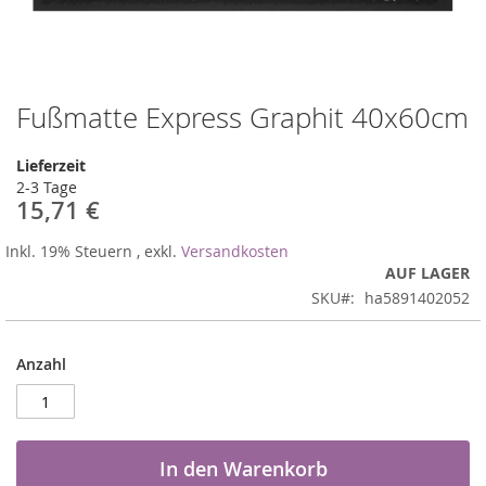
Fußmatte Express Graphit 40x60cm
Zum
Anfang
der
Lieferzeit
Bildergalerie
2-3 Tage
springen
15,71 €
Inkl. 19% Steuern
,
exkl.
Versandkosten
AUF LAGER
SKU
ha5891402052
Anzahl
In den Warenkorb