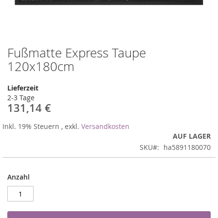
Fußmatte Express Taupe
Zum
Anfang
120x180cm
der
Bildergalerie
Lieferzeit
springen
2-3 Tage
131,14 €
Inkl. 19% Steuern
,
exkl.
Versandkosten
AUF LAGER
SKU
ha5891180070
Anzahl