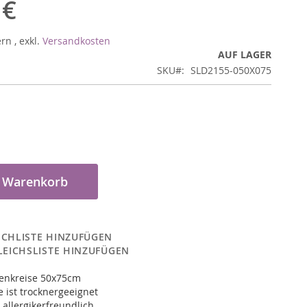
 €
ern
,
exkl.
Versandkosten
AUF LAGER
SKU
SLD2155-050X075
n Warenkorb
CHLISTE HINZUFÜGEN
LEICHSLISTE HINZUFÜGEN
senkreise 50x75cm
 ist trocknergeeignet
 allergikerfreundlich