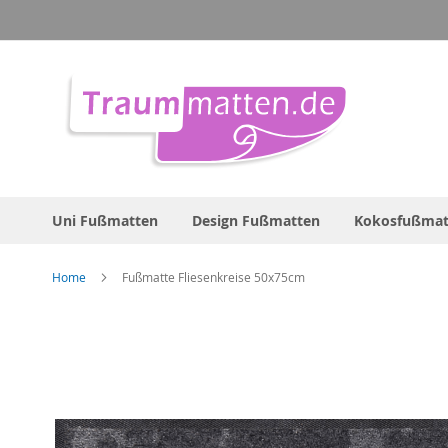
Direkt
zum
Inhalt
Uni Fußmatten
Design Fußmatten
Kokosfußmat
Home
Fußmatte Fliesenkreise 50x75cm
Zum
Ende
der
Bildergalerie
springen