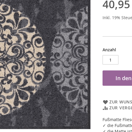
40,95
Inkl. 19% Steu
Anzahl
In de
ZUR WUNS
ZUR VERG
Fußmatte Flie
✓ die Fußmatte
✓ die Matte ist