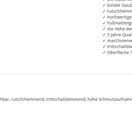
✓ bindet Staub
✓ rutschhemm
✓ hochwertige
✓ Fußmattengr
✓ die Höhe de
✓ 5 Jahre Qual
✓ maschinenwa
✓ trittschall
✓ Oberfläche 
chbar, rutschhemmend, trittschalldämmend, hohe Schmutzaufnah